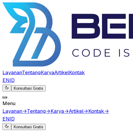
Layanan
Tentang
Karya
Artikel
Kontak
EN
ID
Konsultasi Gratis
Menu
Layanan
→
Tentang
→
Karya
→
Artikel
→
Kontak
→
EN
ID
Konsultasi Gratis