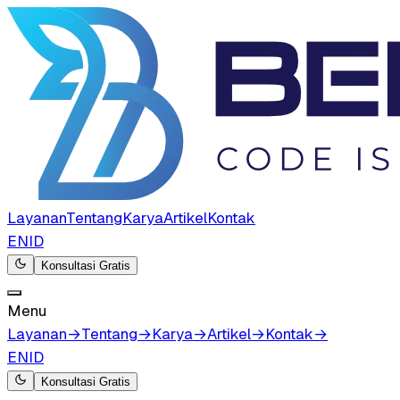
Layanan
Tentang
Karya
Artikel
Kontak
EN
ID
Konsultasi Gratis
Menu
Layanan
→
Tentang
→
Karya
→
Artikel
→
Kontak
→
EN
ID
Konsultasi Gratis