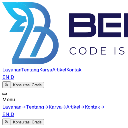
Layanan
Tentang
Karya
Artikel
Kontak
EN
ID
Konsultasi Gratis
Menu
Layanan
→
Tentang
→
Karya
→
Artikel
→
Kontak
→
EN
ID
Konsultasi Gratis