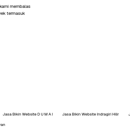
m kami membalas
oyek termasuk
Jasa Bikin Website D U M A I
Jasa Bikin Website Indragiri Hilir
wan