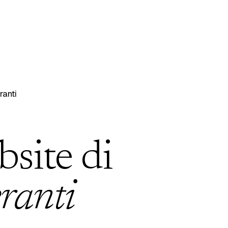
anti
bsite di
ranti