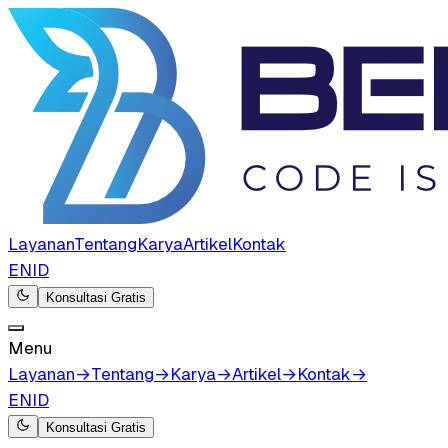
Layanan
Tentang
Karya
Artikel
Kontak
EN
ID
Konsultasi Gratis
Menu
Layanan
→
Tentang
→
Karya
→
Artikel
→
Kontak
→
EN
ID
Konsultasi Gratis