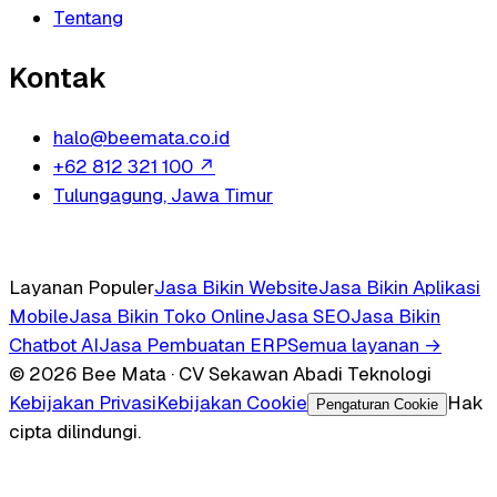
Tentang
Kontak
halo@beemata.co.id
+62 812 321 100
↗
Tulungagung, Jawa Timur
Layanan Populer
Jasa Bikin Website
Jasa Bikin Aplikasi
Mobile
Jasa Bikin Toko Online
Jasa SEO
Jasa Bikin
Chatbot AI
Jasa Pembuatan ERP
Semua layanan →
© 2026 Bee Mata · CV Sekawan Abadi Teknologi
Kebijakan Privasi
Kebijakan Cookie
Hak
Pengaturan Cookie
cipta dilindungi.