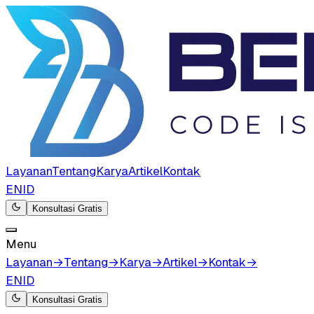
Layanan
Tentang
Karya
Artikel
Kontak
EN
ID
Konsultasi Gratis
Menu
Layanan
→
Tentang
→
Karya
→
Artikel
→
Kontak
→
EN
ID
Konsultasi Gratis