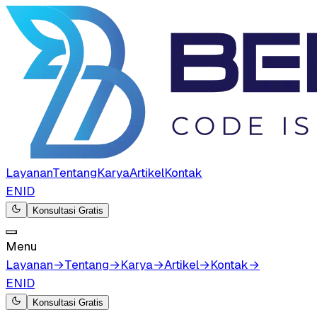
Layanan
Tentang
Karya
Artikel
Kontak
EN
ID
Konsultasi Gratis
Menu
Layanan
→
Tentang
→
Karya
→
Artikel
→
Kontak
→
EN
ID
Konsultasi Gratis