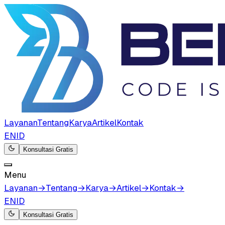
Layanan
Tentang
Karya
Artikel
Kontak
EN
ID
Konsultasi Gratis
Menu
Layanan
→
Tentang
→
Karya
→
Artikel
→
Kontak
→
EN
ID
Konsultasi Gratis