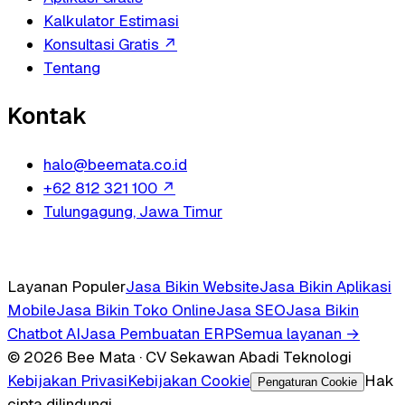
Kalkulator Estimasi
Konsultasi Gratis
↗
Tentang
Kontak
halo@beemata.co.id
+62 812 321 100
↗
Tulungagung, Jawa Timur
Layanan Populer
Jasa Bikin Website
Jasa Bikin Aplikasi
Mobile
Jasa Bikin Toko Online
Jasa SEO
Jasa Bikin
Chatbot AI
Jasa Pembuatan ERP
Semua layanan →
© 2026 Bee Mata · CV Sekawan Abadi Teknologi
Kebijakan Privasi
Kebijakan Cookie
Hak
Pengaturan Cookie
cipta dilindungi.