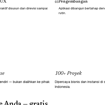
/UX
Pengembangan
03
raktif disusun dan direvisi sampai
Aplikasi dibangun bertahap d
rutin.
se
100+ Proyek
endiri — bukan dialihkan ke pihak
Dipercaya bisnis dan instansi di 
Indonesia.
e Anda — gratis