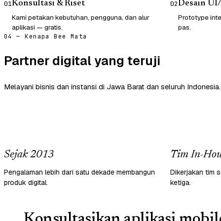
Konsultasi & Riset
Desain UI
01
02
Kami petakan kebutuhan, pengguna, dan alur
Prototype inte
aplikasi — gratis.
pas.
04 — Kenapa Bee Mata
Partner digital yang teruji
Melayani bisnis dan instansi di Jawa Barat dan seluruh Indonesia.
Sejak 2013
Tim In-Hou
Pengalaman lebih dari satu dekade membangun
Dikerjakan tim s
produk digital.
ketiga.
Konsultasikan aplikasi mobil