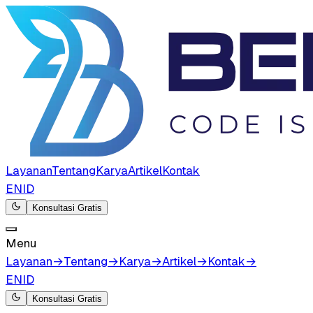
Layanan
Tentang
Karya
Artikel
Kontak
EN
ID
Konsultasi Gratis
Menu
Layanan
→
Tentang
→
Karya
→
Artikel
→
Kontak
→
EN
ID
Konsultasi Gratis