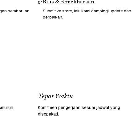
Rilis & Pemeliharaan
04
engan pembaruan
Submit ke store, lalu kami dampingi update dan
perbaikan.
Tepat Waktu
seluruh
Komitmen pengerjaan sesuai jadwal yang
disepakati.