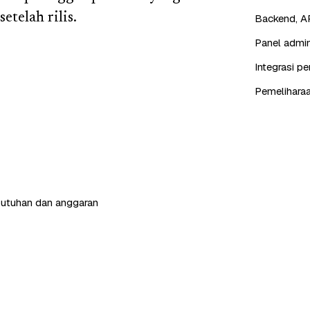
etelah rilis.
Backend, AP
Panel admin
Integrasi p
Pemeliharaa
butuhan dan anggaran