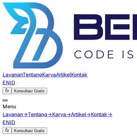
Layanan
Tentang
Karya
Artikel
Kontak
EN
ID
Konsultasi Gratis
Menu
Layanan
→
Tentang
→
Karya
→
Artikel
→
Kontak
→
EN
ID
Konsultasi Gratis