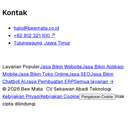
Kontak
halo@beemata.co.id
+62 812 321 100
↗
Tulungagung, Jawa Timur
Layanan Populer
Jasa Bikin Website
Jasa Bikin Aplikasi
Mobile
Jasa Bikin Toko Online
Jasa SEO
Jasa Bikin
Chatbot AI
Jasa Pembuatan ERP
Semua layanan →
© 2026 Bee Mata · CV Sekawan Abadi Teknologi
Kebijakan Privasi
Kebijakan Cookie
Hak
Pengaturan Cookie
cipta dilindungi.