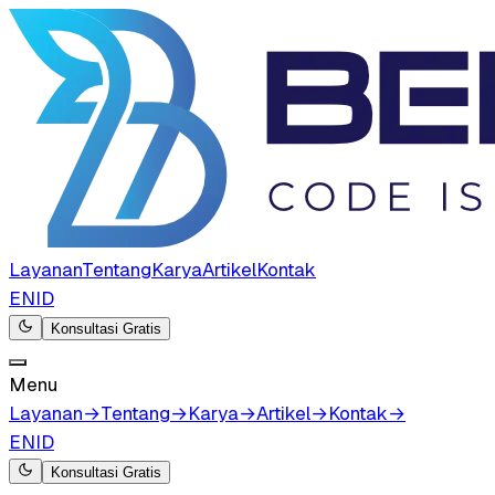
Layanan
Tentang
Karya
Artikel
Kontak
EN
ID
Konsultasi Gratis
Menu
Layanan
→
Tentang
→
Karya
→
Artikel
→
Kontak
→
EN
ID
Konsultasi Gratis