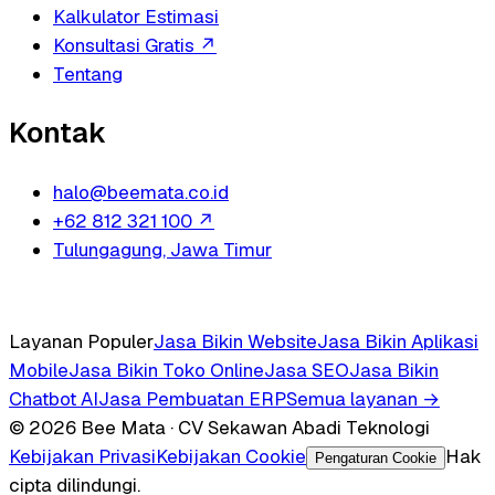
Kalkulator Estimasi
Konsultasi Gratis
↗
Tentang
Kontak
halo@beemata.co.id
+62 812 321 100
↗
Tulungagung, Jawa Timur
Layanan Populer
Jasa Bikin Website
Jasa Bikin Aplikasi
Mobile
Jasa Bikin Toko Online
Jasa SEO
Jasa Bikin
Chatbot AI
Jasa Pembuatan ERP
Semua layanan →
© 2026 Bee Mata · CV Sekawan Abadi Teknologi
Kebijakan Privasi
Kebijakan Cookie
Hak
Pengaturan Cookie
cipta dilindungi.