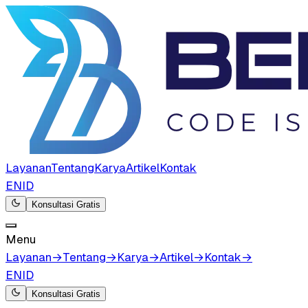
Layanan
Tentang
Karya
Artikel
Kontak
EN
ID
Konsultasi Gratis
Menu
Layanan
→
Tentang
→
Karya
→
Artikel
→
Kontak
→
EN
ID
Konsultasi Gratis