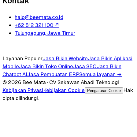
Kontak
halo@beemata.co.id
+62 812 321 100
↗
Tulungagung, Jawa Timur
Layanan Populer
Jasa Bikin Website
Jasa Bikin Aplikasi
Mobile
Jasa Bikin Toko Online
Jasa SEO
Jasa Bikin
Chatbot AI
Jasa Pembuatan ERP
Semua layanan →
© 2026 Bee Mata · CV Sekawan Abadi Teknologi
Kebijakan Privasi
Kebijakan Cookie
Hak
Pengaturan Cookie
cipta dilindungi.