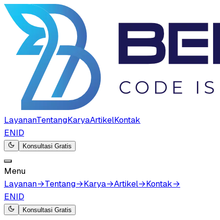
Layanan
Tentang
Karya
Artikel
Kontak
EN
ID
Konsultasi Gratis
Menu
Layanan
→
Tentang
→
Karya
→
Artikel
→
Kontak
→
EN
ID
Konsultasi Gratis