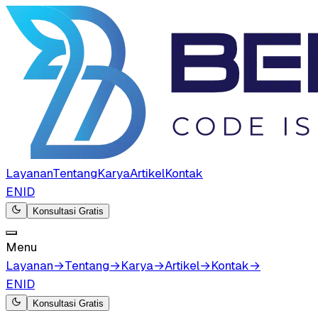
Layanan
Tentang
Karya
Artikel
Kontak
EN
ID
Konsultasi Gratis
Menu
Layanan
→
Tentang
→
Karya
→
Artikel
→
Kontak
→
EN
ID
Konsultasi Gratis