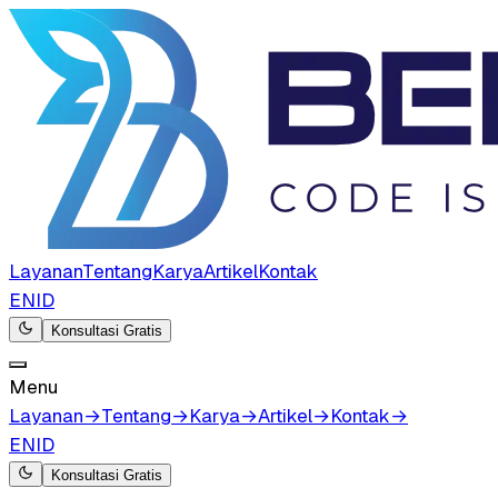
Layanan
Tentang
Karya
Artikel
Kontak
EN
ID
Konsultasi Gratis
Menu
Layanan
→
Tentang
→
Karya
→
Artikel
→
Kontak
→
EN
ID
Konsultasi Gratis