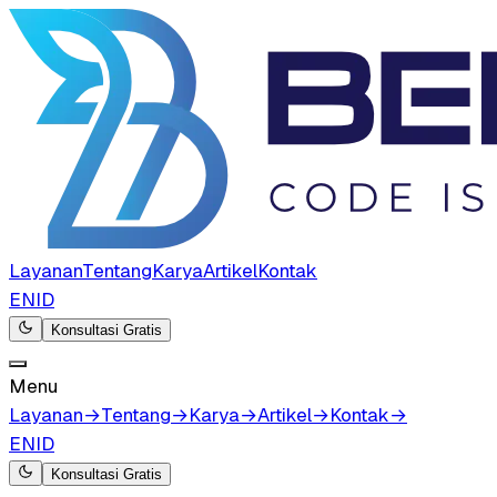
Layanan
Tentang
Karya
Artikel
Kontak
EN
ID
Konsultasi Gratis
Menu
Layanan
→
Tentang
→
Karya
→
Artikel
→
Kontak
→
EN
ID
Konsultasi Gratis