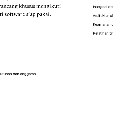
irancang khusus mengikuti
Integrasi d
 software siap pakai.
Arsitektur 
Keamanan da
Pelatihan t
butuhan dan anggaran