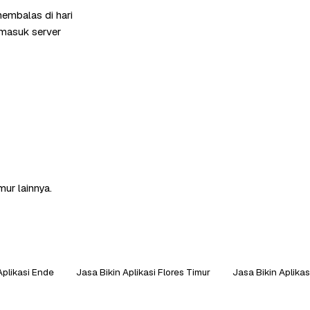
membalas di hari
rmasuk server
mur lainnya.
Aplikasi Ende
Jasa Bikin Aplikasi Flores Timur
Jasa Bikin Aplika