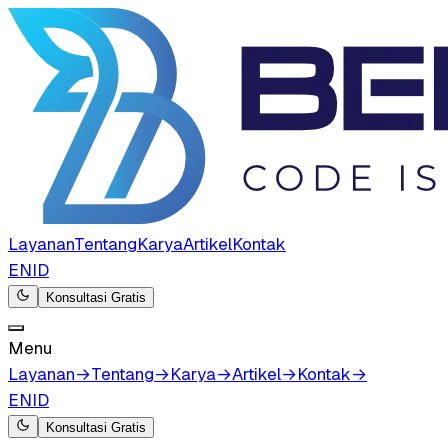
Layanan
Tentang
Karya
Artikel
Kontak
EN
ID
Konsultasi Gratis
Menu
Layanan
→
Tentang
→
Karya
→
Artikel
→
Kontak
→
EN
ID
Konsultasi Gratis