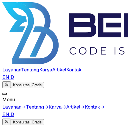
Layanan
Tentang
Karya
Artikel
Kontak
EN
ID
Konsultasi Gratis
Menu
Layanan
→
Tentang
→
Karya
→
Artikel
→
Kontak
→
EN
ID
Konsultasi Gratis