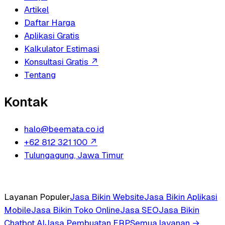
Artikel
Daftar Harga
Aplikasi Gratis
Kalkulator Estimasi
Konsultasi Gratis
↗
Tentang
Kontak
halo@beemata.co.id
+62 812 321 100
↗
Tulungagung, Jawa Timur
Layanan Populer
Jasa Bikin Website
Jasa Bikin Aplikasi
Mobile
Jasa Bikin Toko Online
Jasa SEO
Jasa Bikin
Chatbot AI
Jasa Pembuatan ERP
Semua layanan →