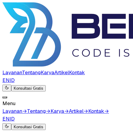
Layanan
Tentang
Karya
Artikel
Kontak
EN
ID
Konsultasi Gratis
Menu
Layanan
→
Tentang
→
Karya
→
Artikel
→
Kontak
→
EN
ID
Konsultasi Gratis