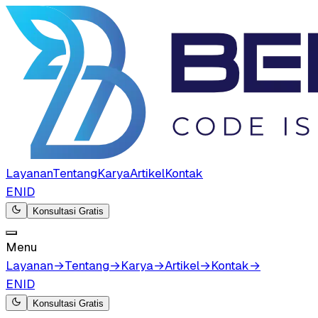
Layanan
Tentang
Karya
Artikel
Kontak
EN
ID
Konsultasi Gratis
Menu
Layanan
→
Tentang
→
Karya
→
Artikel
→
Kontak
→
EN
ID
Konsultasi Gratis