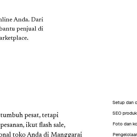
nline Anda. Dari
 bantu penjual di
rketplace.
Setup dan o
SEO produk 
 tumbuh pesat, tetapi
Foto dan ko
esanan, ikut flash sale,
Pengelolaan
ional toko Anda di Manggarai