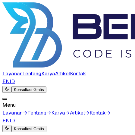
Layanan
Tentang
Karya
Artikel
Kontak
EN
ID
Konsultasi Gratis
Menu
Layanan
→
Tentang
→
Karya
→
Artikel
→
Kontak
→
EN
ID
Konsultasi Gratis