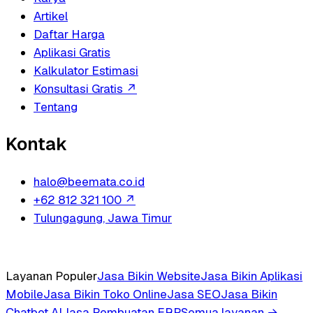
Artikel
Daftar Harga
Aplikasi Gratis
Kalkulator Estimasi
Konsultasi Gratis
↗
Tentang
Kontak
halo@beemata.co.id
+62 812 321 100
↗
Tulungagung, Jawa Timur
Layanan Populer
Jasa Bikin Website
Jasa Bikin Aplikasi
Mobile
Jasa Bikin Toko Online
Jasa SEO
Jasa Bikin
Chatbot AI
Jasa Pembuatan ERP
Semua layanan →