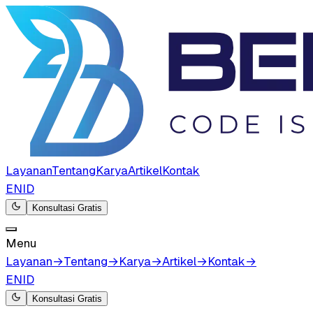
Layanan
Tentang
Karya
Artikel
Kontak
EN
ID
Konsultasi Gratis
Menu
Layanan
→
Tentang
→
Karya
→
Artikel
→
Kontak
→
EN
ID
Konsultasi Gratis