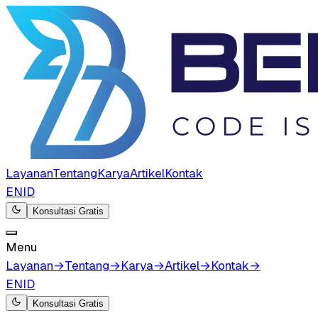
Layanan
Tentang
Karya
Artikel
Kontak
EN
ID
Konsultasi Gratis
Menu
Layanan
→
Tentang
→
Karya
→
Artikel
→
Kontak
→
EN
ID
Konsultasi Gratis