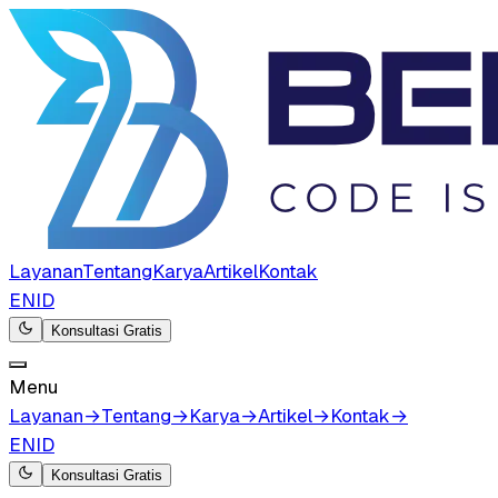
Layanan
Tentang
Karya
Artikel
Kontak
EN
ID
Konsultasi Gratis
Menu
Layanan
→
Tentang
→
Karya
→
Artikel
→
Kontak
→
EN
ID
Konsultasi Gratis