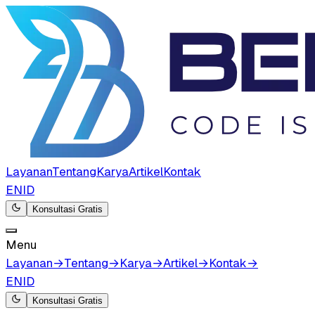
Layanan
Tentang
Karya
Artikel
Kontak
EN
ID
Konsultasi Gratis
Menu
Layanan
→
Tentang
→
Karya
→
Artikel
→
Kontak
→
EN
ID
Konsultasi Gratis