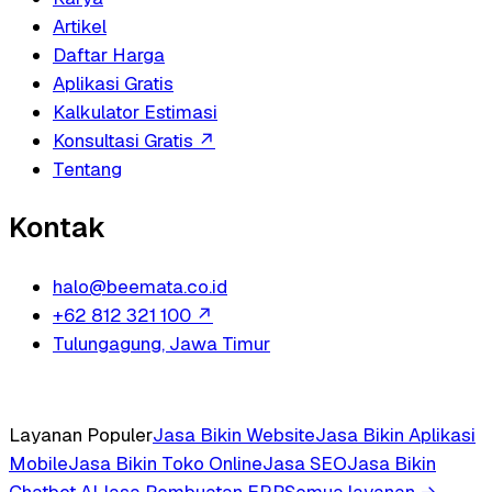
Artikel
Daftar Harga
Aplikasi Gratis
Kalkulator Estimasi
Konsultasi Gratis
↗
Tentang
Kontak
halo@beemata.co.id
+62 812 321 100
↗
Tulungagung, Jawa Timur
Layanan Populer
Jasa Bikin Website
Jasa Bikin Aplikasi
Mobile
Jasa Bikin Toko Online
Jasa SEO
Jasa Bikin
Chatbot AI
Jasa Pembuatan ERP
Semua layanan →