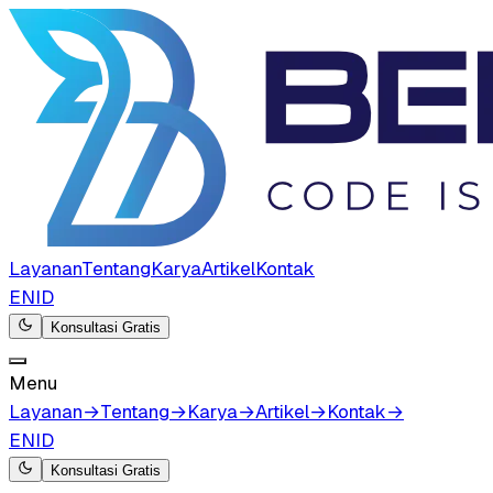
Layanan
Tentang
Karya
Artikel
Kontak
EN
ID
Konsultasi Gratis
Menu
Layanan
→
Tentang
→
Karya
→
Artikel
→
Kontak
→
EN
ID
Konsultasi Gratis