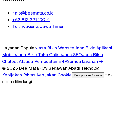
halo@beemata.co.id
+62 812 321 100
↗
Tulungagung, Jawa Timur
Layanan Populer
Jasa Bikin Website
Jasa Bikin Aplikasi
Mobile
Jasa Bikin Toko Online
Jasa SEO
Jasa Bikin
Chatbot AI
Jasa Pembuatan ERP
Semua layanan →
© 2026 Bee Mata · CV Sekawan Abadi Teknologi
Kebijakan Privasi
Kebijakan Cookie
Hak
Pengaturan Cookie
cipta dilindungi.