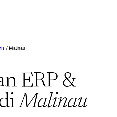
nis
/
Malinau
an ERP &
 di
Malinau