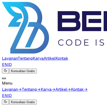
Layanan
Tentang
Karya
Artikel
Kontak
EN
ID
Konsultasi Gratis
Menu
Layanan
→
Tentang
→
Karya
→
Artikel
→
Kontak
→
EN
ID
Konsultasi Gratis