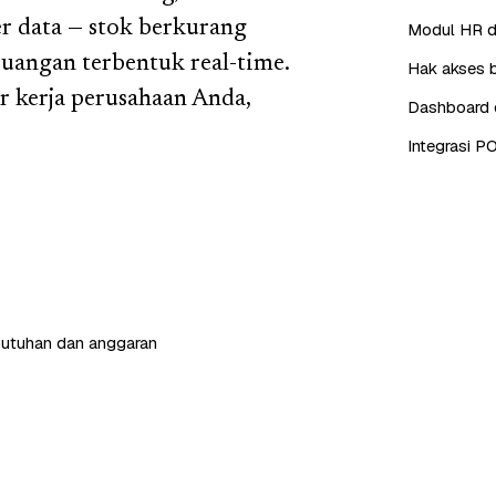
r data — stok berkurang
Modul HR da
euangan terbentuk real-time.
Hak akses b
 kerja perusahaan Anda,
Dashboard d
Integrasi P
butuhan dan anggaran