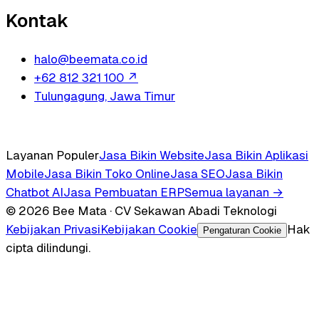
Kontak
halo@beemata.co.id
+62 812 321 100
↗
Tulungagung, Jawa Timur
Layanan Populer
Jasa Bikin Website
Jasa Bikin Aplikasi
Mobile
Jasa Bikin Toko Online
Jasa SEO
Jasa Bikin
Chatbot AI
Jasa Pembuatan ERP
Semua layanan →
© 2026 Bee Mata · CV Sekawan Abadi Teknologi
Kebijakan Privasi
Kebijakan Cookie
Hak
Pengaturan Cookie
cipta dilindungi.