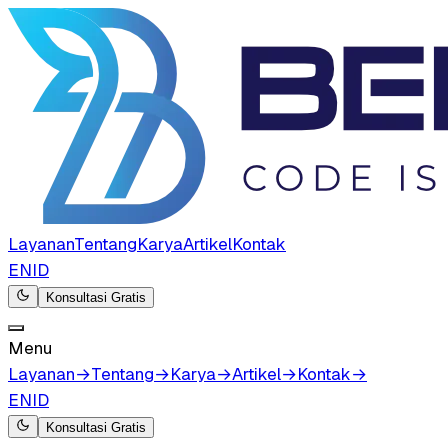
Layanan
Tentang
Karya
Artikel
Kontak
EN
ID
Konsultasi Gratis
Menu
Layanan
→
Tentang
→
Karya
→
Artikel
→
Kontak
→
EN
ID
Konsultasi Gratis