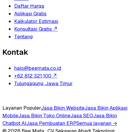
Daftar Harga
Aplikasi Gratis
Kalkulator Estimasi
Konsultasi Gratis
↗
Tentang
Kontak
halo@beemata.co.id
+62 812 321 100
↗
Tulungagung, Jawa Timur
Layanan Populer
Jasa Bikin Website
Jasa Bikin Aplikasi
Mobile
Jasa Bikin Toko Online
Jasa SEO
Jasa Bikin
Chatbot AI
Jasa Pembuatan ERP
Semua layanan →
© 2026 Bee Mata · CV Sekawan Abadi Teknologi