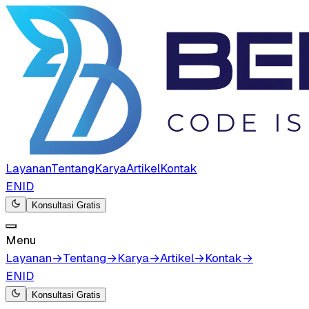
Layanan
Tentang
Karya
Artikel
Kontak
EN
ID
Konsultasi Gratis
Menu
Layanan
→
Tentang
→
Karya
→
Artikel
→
Kontak
→
EN
ID
Konsultasi Gratis