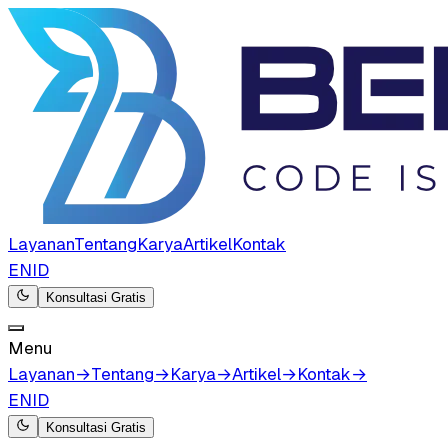
Layanan
Tentang
Karya
Artikel
Kontak
EN
ID
Konsultasi Gratis
Menu
Layanan
→
Tentang
→
Karya
→
Artikel
→
Kontak
→
EN
ID
Konsultasi Gratis