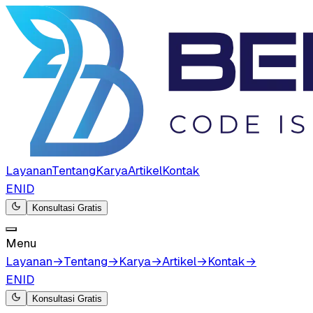
Layanan
Tentang
Karya
Artikel
Kontak
EN
ID
Konsultasi Gratis
Menu
Layanan
→
Tentang
→
Karya
→
Artikel
→
Kontak
→
EN
ID
Konsultasi Gratis