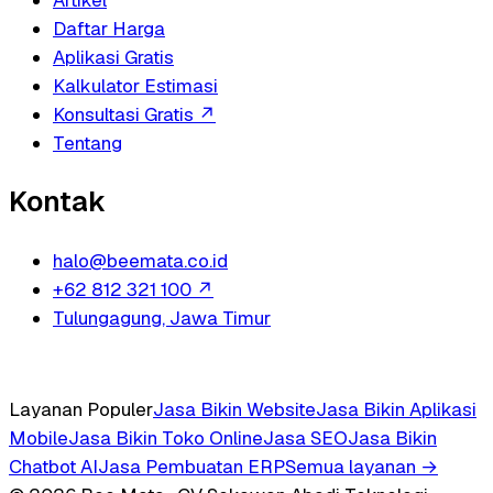
Daftar Harga
Aplikasi Gratis
Kalkulator Estimasi
Konsultasi Gratis
↗
Tentang
Kontak
halo@beemata.co.id
+62 812 321 100
↗
Tulungagung, Jawa Timur
Layanan Populer
Jasa Bikin Website
Jasa Bikin Aplikasi
Mobile
Jasa Bikin Toko Online
Jasa SEO
Jasa Bikin
Chatbot AI
Jasa Pembuatan ERP
Semua layanan →