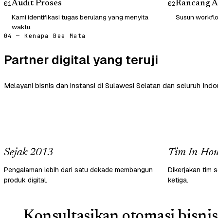
Audit Proses
Rancang A
01
02
Kami identifikasi tugas berulang yang menyita
Susun workflow
waktu.
04 — Kenapa Bee Mata
Partner digital yang teruji
Melayani bisnis dan instansi di Sulawesi Selatan dan seluruh Indo
Sejak 2013
Tim In-Hou
Pengalaman lebih dari satu dekade membangun
Dikerjakan tim s
produk digital.
ketiga.
Konsultasikan otomasi bisnis