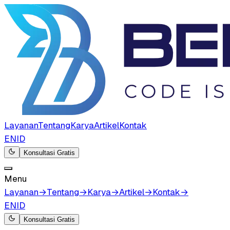
Layanan
Tentang
Karya
Artikel
Kontak
EN
ID
Konsultasi Gratis
Menu
Layanan
→
Tentang
→
Karya
→
Artikel
→
Kontak
→
EN
ID
Konsultasi Gratis