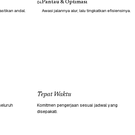
Pantau & Optimasi
04
astikan andal.
Awasi jalannya alur, lalu tingkatkan efisiensinya.
Tepat Waktu
seluruh
Komitmen pengerjaan sesuai jadwal yang
disepakati.