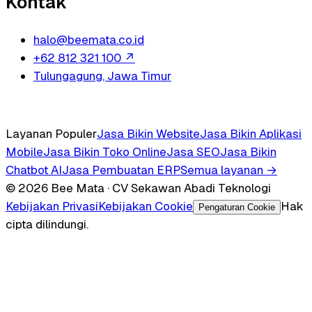
Kontak
halo@beemata.co.id
+62 812 321 100
↗
Tulungagung, Jawa Timur
Layanan Populer
Jasa Bikin Website
Jasa Bikin Aplikasi
Mobile
Jasa Bikin Toko Online
Jasa SEO
Jasa Bikin
Chatbot AI
Jasa Pembuatan ERP
Semua layanan →
© 2026 Bee Mata · CV Sekawan Abadi Teknologi
Kebijakan Privasi
Kebijakan Cookie
Hak
Pengaturan Cookie
cipta dilindungi.