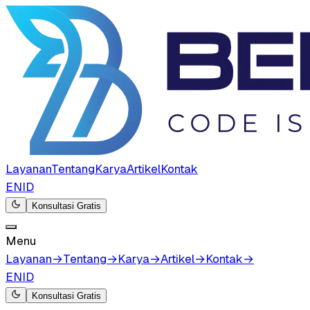
Layanan
Tentang
Karya
Artikel
Kontak
EN
ID
Konsultasi Gratis
Menu
Layanan
→
Tentang
→
Karya
→
Artikel
→
Kontak
→
EN
ID
Konsultasi Gratis