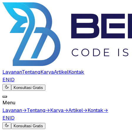
Layanan
Tentang
Karya
Artikel
Kontak
EN
ID
Konsultasi Gratis
Menu
Layanan
→
Tentang
→
Karya
→
Artikel
→
Kontak
→
EN
ID
Konsultasi Gratis