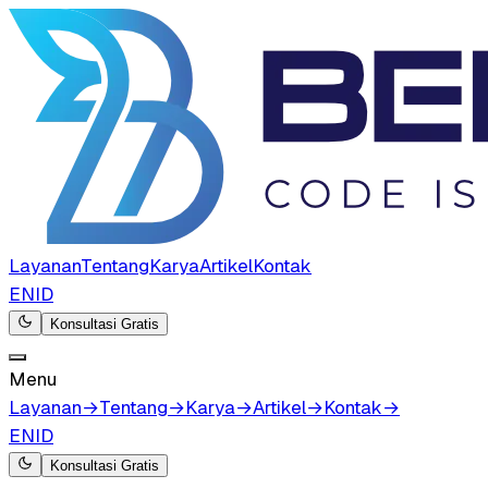
Layanan
Tentang
Karya
Artikel
Kontak
EN
ID
Konsultasi Gratis
Menu
Layanan
→
Tentang
→
Karya
→
Artikel
→
Kontak
→
EN
ID
Konsultasi Gratis