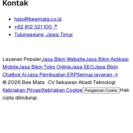
Kontak
halo@beemata.co.id
+62 812 321 100
↗
Tulungagung, Jawa Timur
Layanan Populer
Jasa Bikin Website
Jasa Bikin Aplikasi
Mobile
Jasa Bikin Toko Online
Jasa SEO
Jasa Bikin
Chatbot AI
Jasa Pembuatan ERP
Semua layanan →
© 2026 Bee Mata · CV Sekawan Abadi Teknologi
Kebijakan Privasi
Kebijakan Cookie
Hak
Pengaturan Cookie
cipta dilindungi.