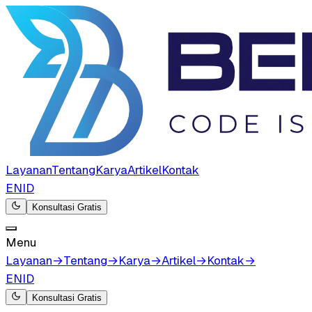
Layanan
Tentang
Karya
Artikel
Kontak
EN
ID
Konsultasi Gratis
Menu
Layanan
→
Tentang
→
Karya
→
Artikel
→
Kontak
→
EN
ID
Konsultasi Gratis