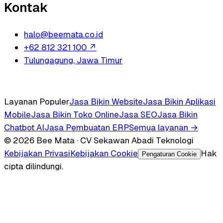
Kontak
halo@beemata.co.id
+62 812 321 100
↗
Tulungagung, Jawa Timur
Layanan Populer
Jasa Bikin Website
Jasa Bikin Aplikasi
Mobile
Jasa Bikin Toko Online
Jasa SEO
Jasa Bikin
Chatbot AI
Jasa Pembuatan ERP
Semua layanan →
© 2026 Bee Mata · CV Sekawan Abadi Teknologi
Kebijakan Privasi
Kebijakan Cookie
Hak
Pengaturan Cookie
cipta dilindungi.