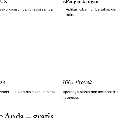
/UX
Pengembangan
03
raktif disusun dan direvisi sampai
Aplikasi dibangun bertahap d
rutin.
.
se
100+ Proyek
endiri — bukan dialihkan ke pihak
Dipercaya bisnis dan instansi di 
Indonesia.
e Anda — gratis