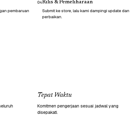
Rilis & Pemeliharaan
04
engan pembaruan
Submit ke store, lalu kami dampingi update dan
perbaikan.
Tepat Waktu
seluruh
Komitmen pengerjaan sesuai jadwal yang
disepakati.