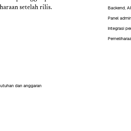
araan setelah rilis.
Backend, AP
Panel admin
Integrasi p
Pemeliharaa
butuhan dan anggaran