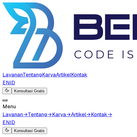
Layanan
Tentang
Karya
Artikel
Kontak
EN
ID
Konsultasi Gratis
Menu
Layanan
→
Tentang
→
Karya
→
Artikel
→
Kontak
→
EN
ID
Konsultasi Gratis