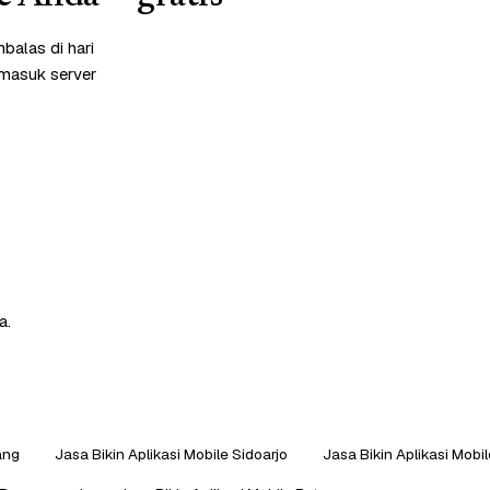
balas di hari
rmasuk server
a.
ang
Jasa Bikin Aplikasi Mobile Sidoarjo
Jasa Bikin Aplikasi Mobi