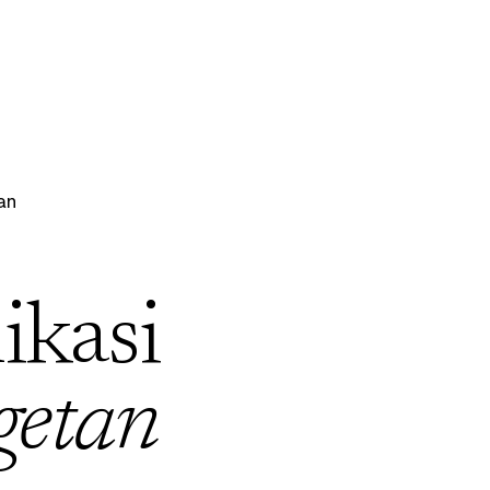
an
ikasi
etan