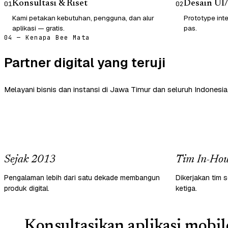
Konsultasi & Riset
Desain UI
01
02
Kami petakan kebutuhan, pengguna, dan alur
Prototype inte
aplikasi — gratis.
pas.
04 — Kenapa Bee Mata
Partner digital yang teruji
Melayani bisnis dan instansi di Jawa Timur dan seluruh Indonesia
Sejak 2013
Tim In-Hou
Pengalaman lebih dari satu dekade membangun
Dikerjakan tim s
produk digital.
ketiga.
Konsultasikan aplikasi mobil