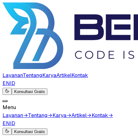
Layanan
Tentang
Karya
Artikel
Kontak
EN
ID
Konsultasi Gratis
Menu
Layanan
→
Tentang
→
Karya
→
Artikel
→
Kontak
→
EN
ID
Konsultasi Gratis