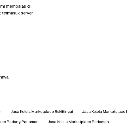
kami membalas di
k termasuk server
nnya.
m
Jasa Kelola Marketplace Bukittinggi
Jasa Kelola Marketplace
lace Padang Pariaman
Jasa Kelola Marketplace Pariaman