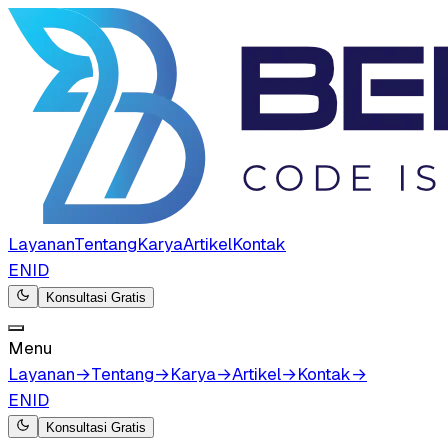
Layanan
Tentang
Karya
Artikel
Kontak
EN
ID
Konsultasi Gratis
Menu
Layanan
→
Tentang
→
Karya
→
Artikel
→
Kontak
→
EN
ID
Konsultasi Gratis