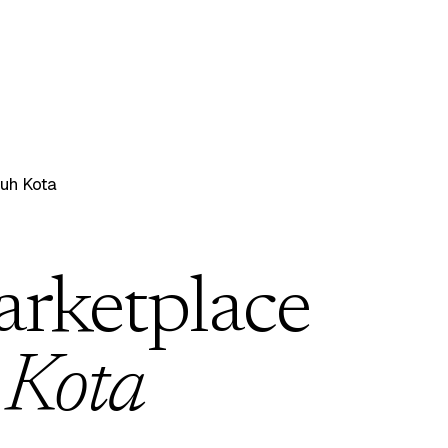
luh Kota
arketplace
 Kota