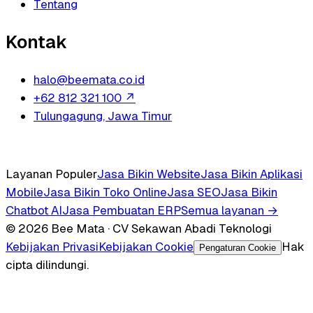
Tentang
Kontak
halo@beemata.co.id
+62 812 321 100
↗
Tulungagung, Jawa Timur
Layanan Populer
Jasa Bikin Website
Jasa Bikin Aplikasi
Mobile
Jasa Bikin Toko Online
Jasa SEO
Jasa Bikin
Chatbot AI
Jasa Pembuatan ERP
Semua layanan →
© 2026 Bee Mata · CV Sekawan Abadi Teknologi
Kebijakan Privasi
Kebijakan Cookie
Hak
Pengaturan Cookie
cipta dilindungi.