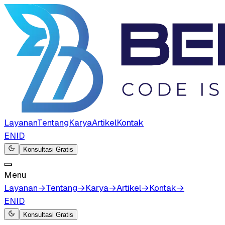
Layanan
Tentang
Karya
Artikel
Kontak
EN
ID
Konsultasi Gratis
Menu
Layanan
→
Tentang
→
Karya
→
Artikel
→
Kontak
→
EN
ID
Konsultasi Gratis