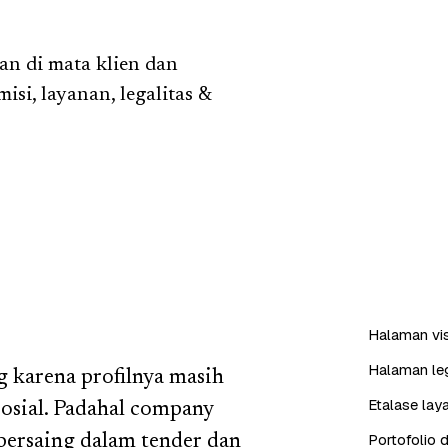
an di mata klien dan
si, layanan, legalitas &
Halaman visi
Halaman leg
 karena profilnya masih
Etalase lay
sosial. Padahal company
Portofolio d
 bersaing dalam tender dan