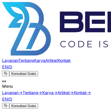
Layanan
Tentang
Karya
Artikel
Kontak
EN
ID
Konsultasi Gratis
Menu
Layanan
→
Tentang
→
Karya
→
Artikel
→
Kontak
→
EN
ID
Konsultasi Gratis