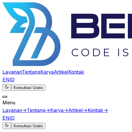
Layanan
Tentang
Karya
Artikel
Kontak
EN
ID
Konsultasi Gratis
Menu
Layanan
→
Tentang
→
Karya
→
Artikel
→
Kontak
→
EN
ID
Konsultasi Gratis