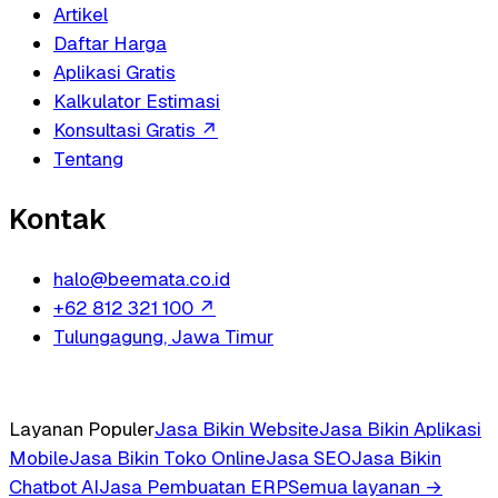
Artikel
Daftar Harga
Aplikasi Gratis
Kalkulator Estimasi
Konsultasi Gratis
↗
Tentang
Kontak
halo@beemata.co.id
+62 812 321 100
↗
Tulungagung, Jawa Timur
Layanan Populer
Jasa Bikin Website
Jasa Bikin Aplikasi
Mobile
Jasa Bikin Toko Online
Jasa SEO
Jasa Bikin
Chatbot AI
Jasa Pembuatan ERP
Semua layanan →