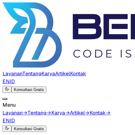
Layanan
Tentang
Karya
Artikel
Kontak
EN
ID
Konsultasi Gratis
Menu
Layanan
→
Tentang
→
Karya
→
Artikel
→
Kontak
→
EN
ID
Konsultasi Gratis