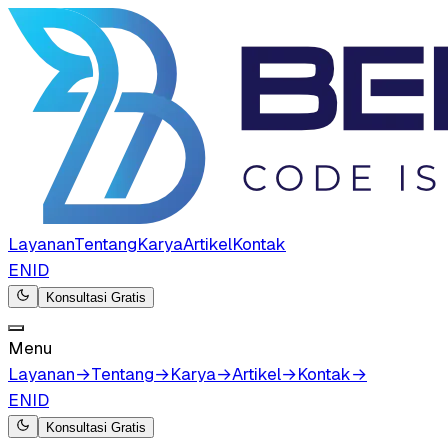
Layanan
Tentang
Karya
Artikel
Kontak
EN
ID
Konsultasi Gratis
Menu
Layanan
→
Tentang
→
Karya
→
Artikel
→
Kontak
→
EN
ID
Konsultasi Gratis