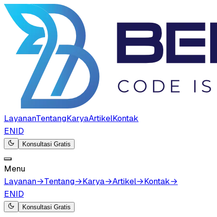
Layanan
Tentang
Karya
Artikel
Kontak
EN
ID
Konsultasi Gratis
Menu
Layanan
→
Tentang
→
Karya
→
Artikel
→
Kontak
→
EN
ID
Konsultasi Gratis