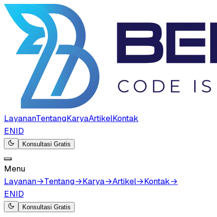
Layanan
Tentang
Karya
Artikel
Kontak
EN
ID
Konsultasi Gratis
Menu
Layanan
→
Tentang
→
Karya
→
Artikel
→
Kontak
→
EN
ID
Konsultasi Gratis