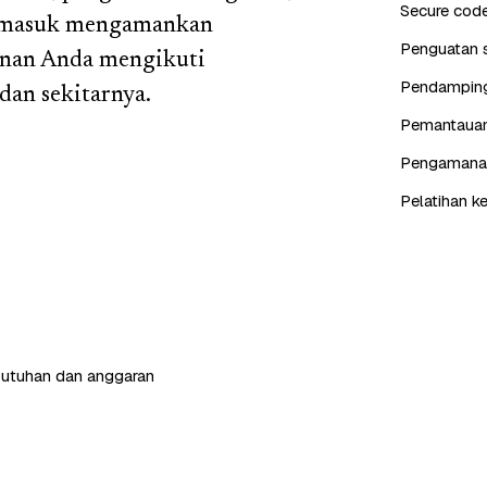
Secure cod
termasuk mengamankan
Penguatan s
anan Anda mengikuti
Pendampinga
dan sekitarnya.
Pemantauan 
Pengamanan 
Pelatihan k
butuhan dan anggaran