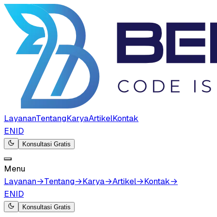
Layanan
Tentang
Karya
Artikel
Kontak
EN
ID
Konsultasi Gratis
Menu
Layanan
→
Tentang
→
Karya
→
Artikel
→
Kontak
→
EN
ID
Konsultasi Gratis