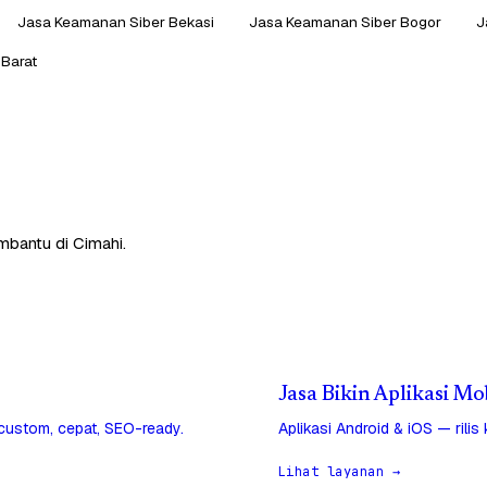
Jasa Keamanan Siber Bekasi
Jasa Keamanan Siber Bogor
J
Barat
mbantu di Cimahi.
Jasa Bikin Aplikasi Mo
 custom, cepat, SEO-ready.
Aplikasi Android & iOS — rilis
Lihat layanan →