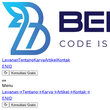
Layanan
Tentang
Karya
Artikel
Kontak
EN
ID
Konsultasi Gratis
Menu
Layanan
→
Tentang
→
Karya
→
Artikel
→
Kontak
→
EN
ID
Konsultasi Gratis