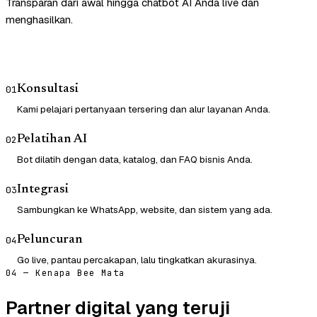
Transparan dari awal hingga chatbot AI Anda live dan
menghasilkan.
Konsultasi
01
Kami pelajari pertanyaan tersering dan alur layanan Anda.
Pelatihan AI
02
Bot dilatih dengan data, katalog, dan FAQ bisnis Anda.
Integrasi
03
Sambungkan ke WhatsApp, website, dan sistem yang ada.
Peluncuran
04
Go live, pantau percakapan, lalu tingkatkan akurasinya.
04 — Kenapa Bee Mata
Partner digital yang teruji