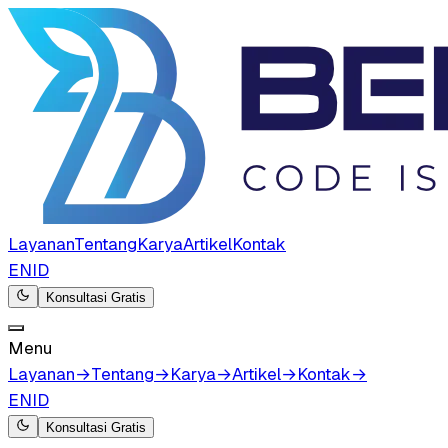
Layanan
Tentang
Karya
Artikel
Kontak
EN
ID
Konsultasi Gratis
Menu
Layanan
→
Tentang
→
Karya
→
Artikel
→
Kontak
→
EN
ID
Konsultasi Gratis